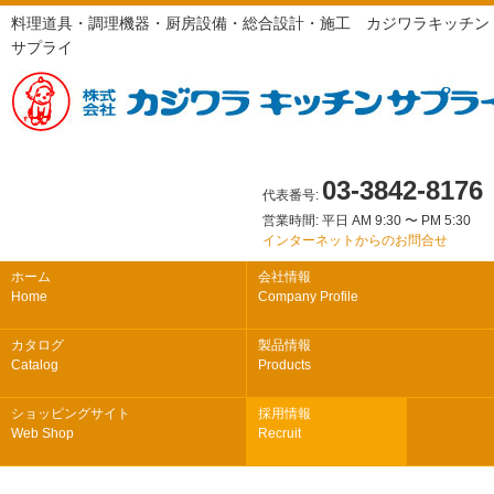
料理道具・調理機器・厨房設備・総合設計・施工 カジワラキッチン
サプライ
03-3842-8176
代表番号:
営業時間: 平日 AM 9:30 〜 PM 5:30
インターネットからのお問合せ
ホーム
会社情報
Home
Company Profile
カタログ
製品情報
Catalog
Products
ショッピングサイト
採用情報
Web Shop
Recruit