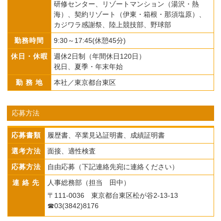
研修センター、リゾートマンション（湯沢・熱
海）、契約リゾート（伊東・箱根・那須塩原）、
カジワラ感謝祭、陸上競技部、野球部
勤務時間
9:30～17:45(休憩45分)
休日・休暇
週休2日制（年間休日120日）
祝日、夏季・年末年始
勤 務 地
本社／東京都台東区
応募方法
応募書類
履歴書、卒業見込証明書、成績証明書
選考方法
面接、適性検査
応募方法
自由応募（下記連絡先宛に連絡ください）
連 絡 先
人事総務部（担当 田中）
〒111-0036 東京都台東区松が谷2-13-13
☎03(3842)8176