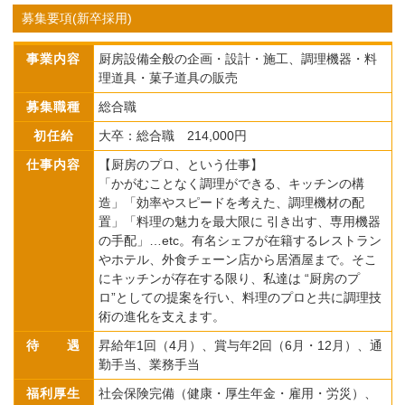
募集要項(新卒採用)
事業内容
厨房設備全般の企画・設計・施工、調理機器・料
理道具・菓子道具の販売
募集職種
総合職
初任給
大卒：総合職 214,000円
仕事内容
【厨房のプロ、という仕事】
「かがむことなく調理ができる、キッチンの構
造」「効率やスピードを考えた、調理機材の配
置」「料理の魅力を最大限に 引き出す、専用機器
の手配」…etc。有名シェフが在籍するレストラン
やホテル、外食チェーン店から居酒屋まで。そこ
にキッチンが存在する限り、私達は “厨房のプ
ロ”としての提案を行い、料理のプロと共に調理技
術の進化を支えます。
待 遇
昇給年1回（4月）、賞与年2回（6月・12月）、通
勤手当、業務手当
福利厚生
社会保険完備（健康・厚生年金・雇用・労災）、