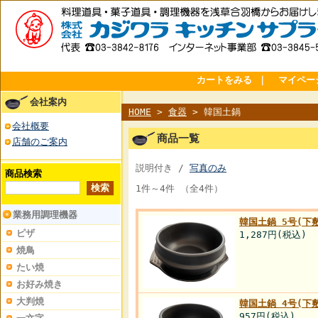
カートをみる
｜
マイペー
会社案内
HOME
>
食器
> 韓国土鍋
会社概要
商品一覧
店舗のご案内
説明付き /
写真のみ
商品検索
1件～4件 （全4件）
業務用調理機器
韓国土鍋 5号(下
ピザ
1,287円
(税込)
焼鳥
たい焼
お好み焼き
大判焼
韓国土鍋 4号(下
957円
(税込)