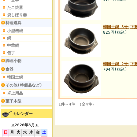
一文字
たこ焼器
袋しぼり器
料理道具
韓国土鍋 3号(下
小型機械
825円
(税込)
鍋
中華鍋
包丁
調理小物
韓国土鍋 2号(下
食器
704円
(税込)
韓国土鍋
その他(特価品など)
卓上用品
菓子木型
1件～4件 （全4件）
カレンダー
＜
2026年8月
＞
日
月
火
水
木
金
土