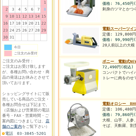
1
価格:
76,450円
刺身のツマとかつ
2
3
4
5
6
7
8
9
10
11
12
13
14
15
16
17
18
19
20
21
22
電動スーパーツイン
23
24
25
26
27
28
29
定価: 129,800
30
31
価格:
99,990円
20人前以上の大
今日
ご注文のみ受付
ご注文のみ受付：
ボニー 電動式NE
ご注文はお受け致します
72,490円
(税込)
が、各種お問い合わせ・商
コンパクトでハイ
品の発送はお休みとさせて
トレーに肉をのせ
頂いております。
ショッピングサイトにて販
売している商品のご注文・
電動オロシー RHG
各種お問合せは下記まで。
定価: 106,480
（店舗および営業部の電話
価格:
79,860円
番号・FAX・営業時間・ご
大根、山芋、人参
案内図につきましては、
店
そば、天麩羅、割
舗のご案内
をご覧下さい）
電話 03-3845-5201