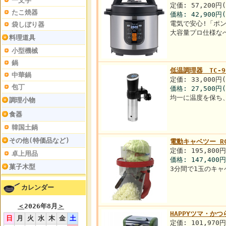
一文字
定価: 57,200円
たこ焼器
価格:
42,900円
電気で安心!「ポ
袋しぼり器
大容量プロ仕様な
料理道具
小型機械
鍋
低温調理器 TC-9
中華鍋
定価: 33,000円
包丁
価格:
27,500円
均一に温度を保ち
調理小物
食器
韓国土鍋
その他(特価品など)
電動キャベツー RC
定価: 195,800
卓上用品
価格:
147,400円
菓子木型
3分間で1玉のキ
カレンダー
＜
2026年8月
＞
HAPPYツマ・かつら
日
月
火
水
木
金
土
定価: 101,970