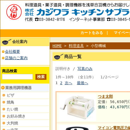
カートをみる
｜
マイペー
会社案内
HOME
>
料理道具
> 小型機械
会社概要
商品一覧
店舗のご案内
説明付き /
写真のみ
商品検索
1件～10件 （全11件） 1/2ページ
1
2
次へ
最後へ
業務用調理機器
ピザ
つま太郎
定価: 56,650円
焼鳥
価格:
43,670円
たい焼
お好み焼き
大判焼
マイコン電気圧力鍋