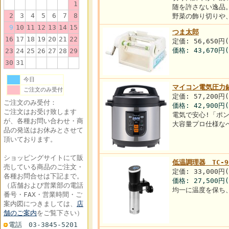
1
随を許さない逸品
2
3
4
5
6
7
8
野菜の飾り切りや
9
10
11
12
13
14
15
つま太郎
16
17
18
19
20
21
22
定価: 56,650円
価格:
43,670円
23
24
25
26
27
28
29
30
31
今日
マイコン電気圧力鍋
ご注文のみ受付
定価: 57,200円
ご注文のみ受付：
価格:
42,900円
ご注文はお受け致します
電気で安心!「ポ
が、各種お問い合わせ・商
大容量プロ仕様な
品の発送はお休みとさせて
頂いております。
ショッピングサイトにて販
低温調理器 TC-9
売している商品のご注文・
定価: 33,000円
各種お問合せは下記まで。
価格:
27,500円
（店舗および営業部の電話
均一に温度を保ち
番号・FAX・営業時間・ご
案内図につきましては、
店
舗のご案内
をご覧下さい）
電話 03-3845-5201