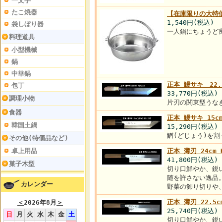
一文字
たこ焼器
【在庫限りの大特価!
1,540円
(税込)
袋しぼり器
一人鍋にちょうど
料理道具
小型機械
鍋
中華鍋
正本 鰻サキ 22.
包丁
33,770円
(税込)
調理小物
片刃の関東型うな
食器
正本 鰻サキ 15c
韓国土鍋
15,290円
(税込)
鰌(どじょう)を
その他(特価品など)
卓上用品
正本 薄刃 24cm K
41,800円
(税込)
菓子木型
切り口鮮やか、鋭
随を許さない逸品
カレンダー
野菜の飾り切りや
正本 薄刃 22.5cm
＜
2026年8月
＞
25,740円
(税込)
日
月
火
水
木
金
土
切り口鮮やか、鋭