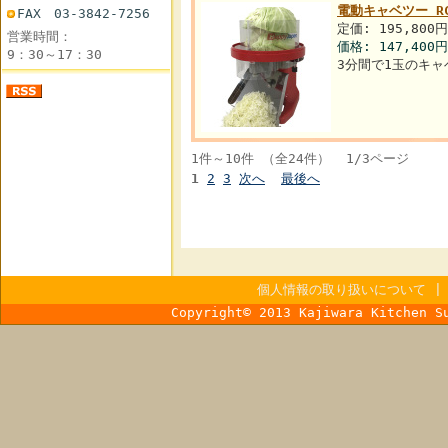
電動キャベツー RC
FAX 03-3842-7256
定価: 195,800
営業時間：
価格:
147,400円
9：30～17：30
3分間で1玉のキ
1件～10件 （全24件） 1/3ページ
1
2
3
次へ
最後へ
個人情報の取り扱いについて
Copyright© 2013 Kajiwara Kitchen S