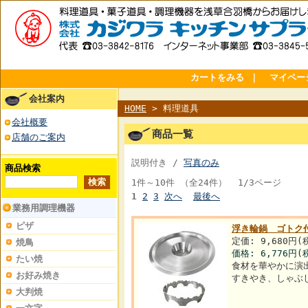
カートをみる
｜
マイペー
会社案内
HOME
> 料理道具
会社概要
商品一覧
店舗のご案内
説明付き /
写真のみ
商品検索
1件～10件 （全24件） 1/3ページ
1
2
3
次へ
最後へ
業務用調理機器
ピザ
浮き輪鍋 ゴトク付
定価: 9,680円(
焼鳥
価格:
6,776円
(
たい焼
食材を華やかに演
お好み焼き
すきやき、しゃぶ
大判焼