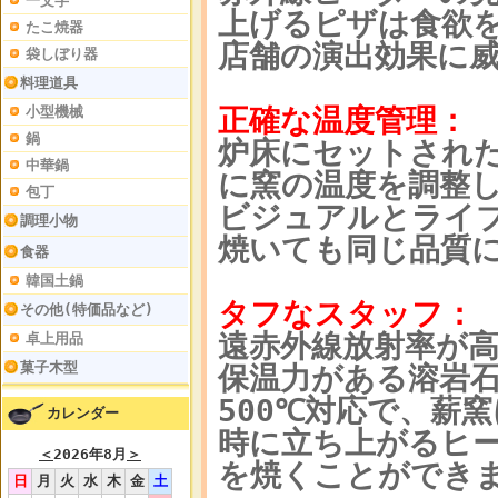
一文字
上げるピザは食欲
たこ焼器
店舗の演出効果に
袋しぼり器
料理道具
正確な温度管理：
小型機械
鍋
炉床にセットされ
中華鍋
に窯の温度を調整
包丁
ビジュアルとライ
調理小物
焼いても同じ品質
食器
韓国土鍋
タフなスタッフ：
その他(特価品など)
遠赤外線放射率が
卓上用品
菓子木型
保温力がある溶岩石
500℃対応で、薪
カレンダー
時に立ち上がるヒ
＜
2026年8月
＞
を焼くことができ
日
月
火
水
木
金
土