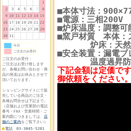
1
■本体寸法：900×77
2
3
4
5
6
7
8
9
10
11
12
13
14
15
■電源：三相200V 
16
17
18
19
20
21
22
■炉床温度：調整可
23
24
25
26
27
28
29
■窯戸材質 本体：ス
30
31
炉床：天然溶
今日
■安全装置：漏電ブ
ご注文のみ受付
ご注文のみ受付：
温度過昇防止
ご注文はお受け致します
下記金額は定価で
が、各種お問い合わせ・商
品の発送はお休みとさせて
御依頼をください
頂いております。
ショッピングサイトにて販
売している商品のご注文・
各種お問合せは下記まで。
（店舗および営業部の電話
番号・FAX・営業時間・ご
案内図につきましては、
店
舗のご案内
をご覧下さい）
電話 03-3845-5201