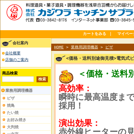
カートをみる
｜
マイペー
会社案内
HOME
>
業務用調理機器
>
ピザ
会社概要
<価格・送料別途御見積>電気式
店舗のご案内
＜価格・送料
商品検索
高効率：
業務用調理機器
瞬時に最高温度ま
ピザ
採用！
焼鳥
たい焼
お好み焼き
演出効果：
大判焼
赤外線ヒーターの