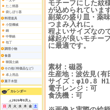
一文字
モチーフにした紋
たこ焼器
が込められていま
袋しぼり器
副菜の盛り皿・薬
料理道具
つまみ入れに。
小型機械
程よいサイズなの
鍋
縁起が良いモチー
中華鍋
包丁
に最適です。
調理小物
食器
韓国土鍋
素材：磁器
その他(特価品など)
生産地：波佐見(有
卓上用品
サイズ：φ10.8 H1
菓子木型
電子レンジ：可
カレンダー
食洗機：可
＜
2026年8月
＞
日
月
火
水
木
金
土
※画像と実際の絵