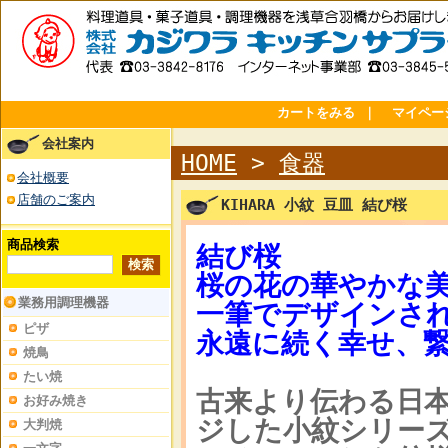
カートをみる
｜
マイペー
会社案内
HOME
>
食器
会社概要
店舗のご案内
KIHARA 小紋 豆皿 結び桜
商品検索
結び桜
桜の花の華やかな
業務用調理機器
一筆でデザインさ
ピザ
永遠に続く幸せ、
焼鳥
たい焼
古来より伝わる日
お好み焼き
ジした小紋シリー
大判焼