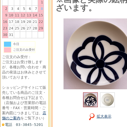
1
ざいます。
2
3
4
5
6
7
8
9
10
11
12
13
14
15
16
17
18
19
20
21
22
23
24
25
26
27
28
29
30
31
今日
ご注文のみ受付
ご注文のみ受付：
ご注文はお受け致します
が、各種お問い合わせ・商
品の発送はお休みとさせて
頂いております。
ショッピングサイトにて販
売している商品のご注文・
各種お問合せは下記まで。
（店舗および営業部の電話
番号・FAX・営業時間・ご
案内図につきましては、
店
拡大表示
舗のご案内
をご覧下さい）
電話 03-3845-5201